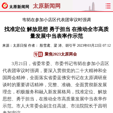
太原新闻网
首页
聚焦
太原
山西
韦韬在参加小店区代表团审议时强调
找准定位 解放思想 勇于担当 在推动全市高质
经济
关注
文明
出行
量发展中当表率作示范
纵横
曝光
综合
专题
来源：
太原日报
作者： 殷雪鸢、梁 涛、胡引平
2023年03月22日 07:12
聚焦2023太原两会
旅游
理财
政务
教育
3月21日，省委常委、市委书记韦韬在参加小店区
看天下
晋月读
最太原
网罗民生
代表团审议时强调，要深入贯彻党的二十大精神和全
国两会精神，全面落实省委蓝佛安书记在太原调研座
太原日报
太原晚报
热评
社区
谈时的重要讲话精神，完整、准确、全面贯彻新发展
理念，积极服务和融入新发展格局，找准定位、解放
思想、勇于担当，在推动全市高质量发展中当表率作
示范。市人大常委会副主任高波、市法院院长于昌明