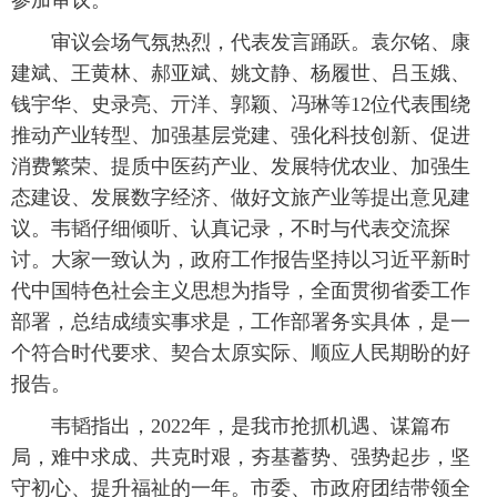
参加审议。
审议会场气氛热烈，代表发言踊跃。袁尔铭、康
建斌、王黄林、郝亚斌、姚文静、杨履世、吕玉娥、
钱宇华、史录亮、亓洋、郭颖、冯琳等12位代表围绕
推动产业转型、加强基层党建、强化科技创新、促进
消费繁荣、提质中医药产业、发展特优农业、加强生
态建设、发展数字经济、做好文旅产业等提出意见建
议。韦韬仔细倾听、认真记录，不时与代表交流探
讨。大家一致认为，政府工作报告坚持以习近平新时
代中国特色社会主义思想为指导，全面贯彻省委工作
部署，总结成绩实事求是，工作部署务实具体，是一
个符合时代要求、契合太原实际、顺应人民期盼的好
报告。
韦韬指出，2022年，是我市抢抓机遇、谋篇布
局，难中求成、共克时艰，夯基蓄势、强势起步，坚
守初心、提升福祉的一年。市委、市政府团结带领全