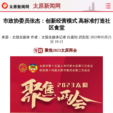
太原新闻网
首页
聚焦
太原
山西
市政协委员张杰：创新经营模式 高标准打造社
区食堂
经济
关注
文明
出行
来源：
太报全媒体
作者：太报全媒体记者 白嘉怡 武彤彤
2023年03月21
日 19:13
纵横
曝光
综合
专题
聚焦2023太原两会
旅游
理财
政务
教育
看天下
晋月读
最太原
网罗民生
太原日报
太原晚报
热评
社区