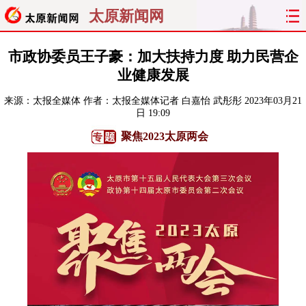
太原新闻网
首页
聚焦
太原
山西
市政协委员王子豪：加大扶持力度 助力民营企
业健康发展
经济
关注
文明
出行
来源：
太报全媒体
作者：太报全媒体记者 白嘉怡 武彤彤
2023年03月21
日 19:09
纵横
曝光
综合
专题
聚焦2023太原两会
旅游
理财
政务
教育
看天下
晋月读
最太原
网罗民生
太原日报
太原晚报
热评
社区