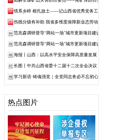
图解非煤矿山灾害防控要点——尾矿库防控要点
情系乡梓 根扎故土——记山西省优秀党务工作...
伤残分级有补助 我省多维度保障新业态劳动者...
范兆森调研督导“两站一场”城市更新项目建设
范兆森调研督导“两站一场”城市更新项目建设
海报丨山西：以高水平安全保障高质量发展
长图丨中共山西省委十二届十二次全会决议
学习新语·铸魂强党｜全党同志务必不忘初心、...
热点图片