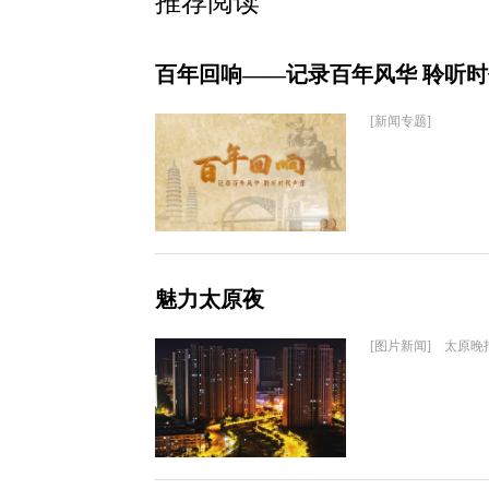
推荐阅读
百年回响——记录百年风华 聆听
[新闻专题]
魅力太原夜
[图片新闻] 太原晚