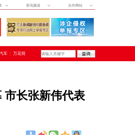
阵
资讯频道
合作网站
汽车
万花筒
 市长张新伟代表