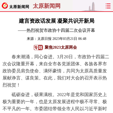
太原新闻网
首页
聚焦
太原
山西
建言资政话发展 凝聚共识开新局
——热烈祝贺市政协十四届二次会议开幕
经济
关注
文明
出行
来源：
太原日报
2023年03月21日 06:48
纵横
曝光
综合
专题
聚焦2023太原两会
春来潮涌，同心奋进。3月20日，市政协十四届二
旅游
理财
政务
教育
次会议隆重开幕，来自全市各党派团体、各族各界市
看天下
晋月读
最太原
网罗民生
政协委员肩负使命、满怀豪情，共同为太原高质量发
展献诤言、谋良策。在此，我们对大会的召开表示热
太原日报
太原晚报
热评
社区
烈祝贺！
砥砺奋进，硕果满枝。2022年是党和国家历史上
极为重要的一年，也是太原发展进程中极不寻常、极
不平凡的一年。市委团结带领全市人民以习近平新时