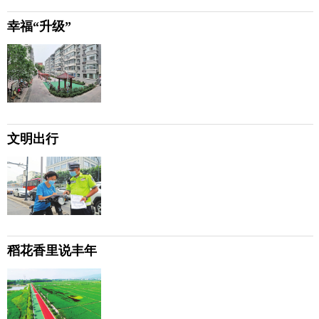
幸福“升级”
文明出行
稻花香里说丰年