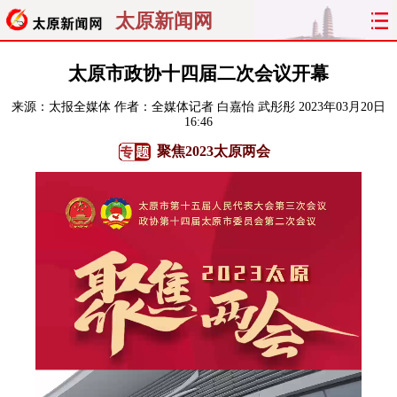
太原新闻网
首页
聚焦
太原
山西
太原市政协十四届二次会议开幕
来源：
太报全媒体
作者：全媒体记者 白嘉怡 武彤彤
2023年03月20日
经济
关注
文明
出行
16:46
聚焦2023太原两会
纵横
曝光
综合
专题
旅游
理财
政务
教育
看天下
晋月读
最太原
网罗民生
太原日报
太原晚报
热评
社区