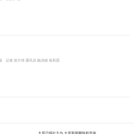
 记者 徐方伟 通讯员 杨润德 崔莉霞
太原日报社主办 太原新闻网版权所有