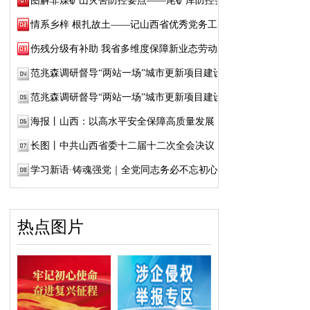
图解非煤矿山灾害防控要点——尾矿库防控要点
情系乡梓 根扎故土——记山西省优秀党务工作...
伤残分级有补助 我省多维度保障新业态劳动者...
范兆森调研督导“两站一场”城市更新项目建设
范兆森调研督导“两站一场”城市更新项目建设
海报丨山西：以高水平安全保障高质量发展
长图丨中共山西省委十二届十二次全会决议
学习新语·铸魂强党｜全党同志务必不忘初心、...
热点图片