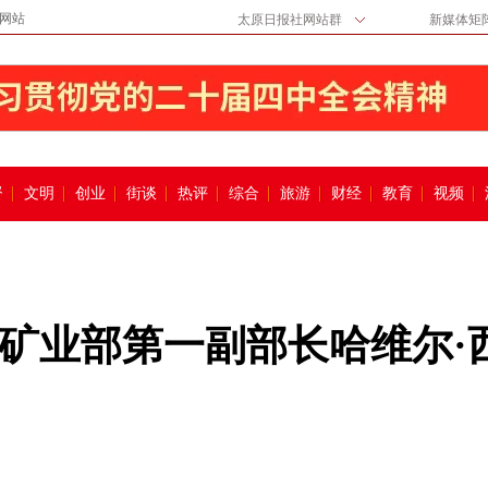
网站
太原日报社网站群
新媒体矩
督
文明
创业
街谈
热评
综合
旅游
财经
教育
视频
矿业部第一副部长哈维尔·