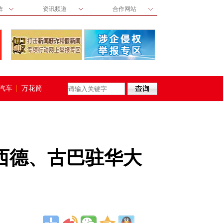
阵
资讯频道
合作网站
汽车
万花筒
西德、古巴驻华大