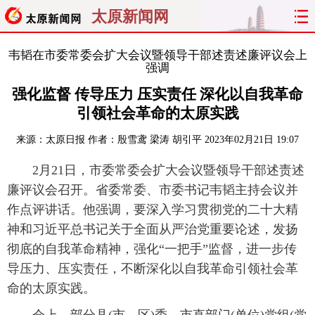
太原新闻网
首页
聚焦
太原
山西
韦韬在市委常委会扩大会议暨领导干部述责述廉评议会上
强调
经济
关注
文明
出行
强化监督 传导压力 压实责任 深化以自我革命
引领社会革命的太原实践
纵横
曝光
综合
专题
来源：
太原日报
作者：殷雪鸢 梁涛 胡引平
2023年02月21日 19:07
旅游
理财
政务
教育
2月21日，市委常委会扩大会议暨领导干部述责述
廉评议会召开。省委常委、市委书记韦韬主持会议并
看天下
晋月读
最太原
网罗民生
作点评讲话。他强调，要深入学习贯彻党的二十大精
神和习近平总书记关于全面从严治党重要论述，发扬
太原日报
太原晚报
热评
社区
彻底的自我革命精神，强化“一把手”监督，进一步传
导压力、压实责任，不断深化以自我革命引领社会革
命的太原实践。