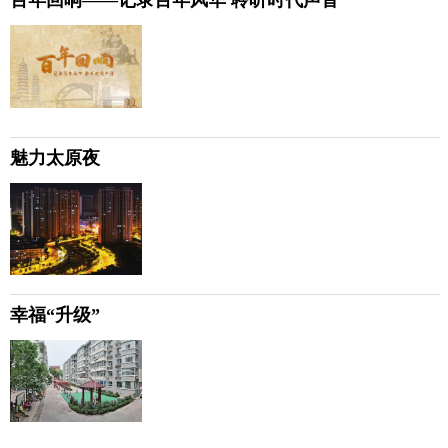
百年回响——记录百年风华 聆听时代声音
魅力太原夜
幸福“升级”