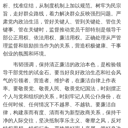
析、找准症结，从制度机制上加以规范。树牢为民宗
旨，走好群众路线，着力解决群众反映强烈问题。严
肃党内政治生活，管好关键人、管到关键处、管住关
键事、管在关键时，监督推动党员干部特别是领导干
部公正用权、依法用权、廉洁用权。正确处理从严管
理监督和鼓励担当作为的关系，营造积极健康、干事
创业的氛围和环境。
韦韬强调，保持清正廉洁的政治本色，是检验领
导干部党性的试金石。要当好良好政治生态和社会风
气的引领者、营造者、维护者，在廉洁自律上作表
率。要敬畏党、敬畏人民、敬畏党纪国法，时刻摆正
个人与党和组织的关系，时刻牢记人民公仆身份，在
任何时候、任何情况下不越界、不越轨。要廉洁自
律，构建亲而有度、清而有为新型政商关系，保持干
净的人际交往，坚决抵制享乐主义、奢靡之风，反对