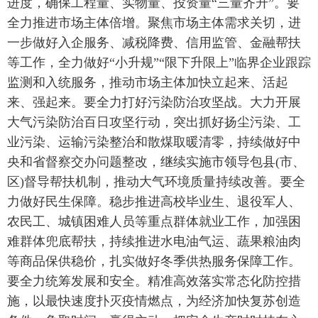
进度，确保工程量、实物量、投资量“三量齐升”。要
全力推进市场主体倍增。聚焦市场主体需求关切，进
一步做好入企服务、减税降费、信用监管、金融帮扶
等工作，全力做好“小升规”“限下升限上”临界企业跟踪
监测和入统服务，推动市场主体加快立起来、活起
来、强起来。要全力打好污染防治攻坚战。大力开展
大气污染防治百日攻坚行动，突出抓好扬尘污染、工
业污染、运输污染整治和散煤取暖清零，持续做好中
央和省督察交办问题整改，继续实施市领导包县(市、
区)督导帮扶机制，推动大气环境质量持续改善。要全
力做好民生保障。稳步推进高校毕业生、退役军人、
农民工、城镇困难人员等重点群体就业工作，加强困
难群体兜底帮扶，持续推进水电油气运、蔬果粮油肉
等商品保供稳价，扎实做好冬季供热服务保障工作。
要全力统筹发展和安全。精准高效落实常态化防控措
施，以最快速度扑灭疫情燃点，为经济加快复苏创造