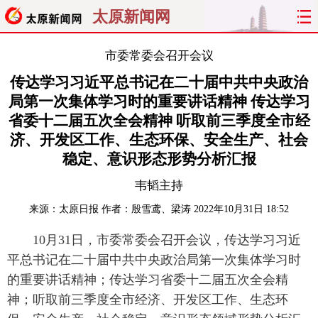
太原新闻网
首页
聚焦
太原
山西
市委常委会召开会议
传达学习习近平总书记在二十届中共中央政治
经济
关注
文明
出行
局第一次集体学习时的重要讲话精神 传达学习
省委十二届五次全会精神 听取前三季度全市经
纵横
曝光
综合
专题
济、开发区工作、生态环保、安全生产、社会
稳定、意识形态形势分析汇报
旅游
理财
政务
教育
韦韬主持
看天下
晋月读
最太原
网罗民生
来源：
太原日报
作者：殷雪鸢、梁涛
2022年10月31日 18:52
太原日报
太原晚报
热评
社区
10月31日，市委常委会召开会议，传达学习习近
平总书记在二十届中共中央政治局第一次集体学习时
的重要讲话精神；传达学习省委十二届五次全会精
神；听取前三季度全市经济、开发区工作、生态环