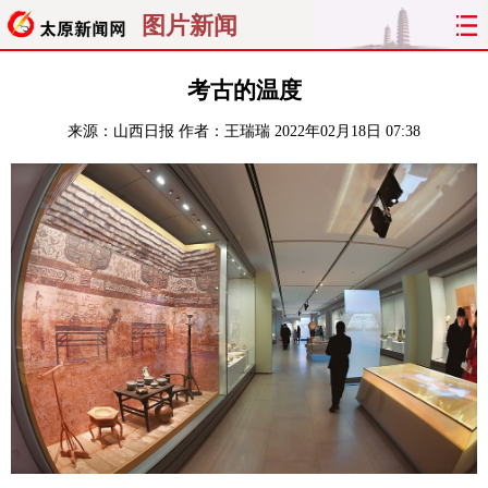
图片新闻
首页
聚焦
太原
山西
考古的温度
来源：
山西日报
作者：王瑞瑞
2022年02月18日 07:38
经济
关注
文明
出行
纵横
曝光
综合
专题
旅游
理财
政务
教育
看天下
晋月读
最太原
网罗民生
太原日报
太原晚报
热评
社区