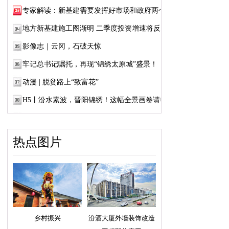
专家解读：新基建需要发挥好市场和政府两个...
地方新基建施工图渐明 二季度投资增速将反弹
影像志｜云冈，石破天惊
牢记总书记嘱托，再现“锦绣太原城”盛景！
动漫 | 脱贫路上“致富花”
H5丨汾水素波，晋阳锦绣！这幅全景画卷请收好
热点图片
乡村振兴
汾酒大厦外墙装饰改造