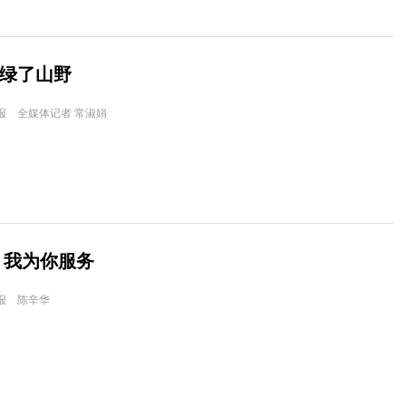
 绿了山野
报 全媒体记者 常淑娟
 我为你服务
报 陈辛华