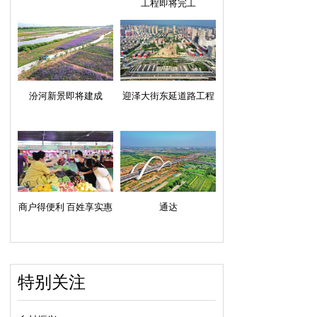
工程即将完工
汾河新景即将建成
迎泽大街东延道路工程
商户得便利 百姓享实惠
通达
特别关注