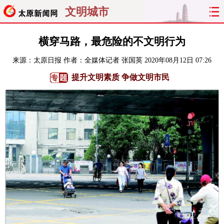
文明城市
首页
聚焦
太原
山西
横穿马路，最危险的不文明行为
来源：
太原日报
作者：全媒体记者 张国英
2020年08月12日 07:26
经济
关注
文明
出行
提升文明素质 争做文明市民
纵横
曝光
综合
专题
旅游
理财
政务
教育
看天下
晋月读
最太原
网罗民生
太原日报
太原晚报
热评
社区