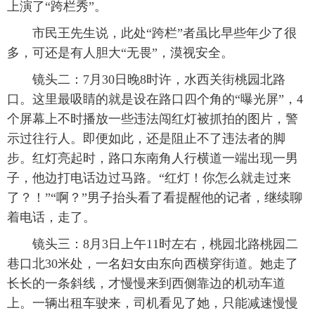
上演了“跨栏秀”。
市民王先生说，此处“跨栏”者虽比早些年少了很
多，可还是有人胆大“无畏”，漠视安全。
镜头二：7月30日晚8时许，水西关街桃园北路
口。这里最吸睛的就是设在路口四个角的“曝光屏”，4
个屏幕上不时播放一些违法闯红灯被抓拍的图片，警
示过往行人。即便如此，还是阻止不了违法者的脚
步。红灯亮起时，路口东南角人行横道一端出现一男
子，他边打电话边过马路。“红灯！你怎么就走过来
了？！”“啊？”男子抬头看了看提醒他的记者，继续聊
着电话，走了。
镜头三：8月3日上午11时左右，桃园北路桃园二
巷口北30米处，一名妇女由东向西横穿街道。她走了
长长的一条斜线，才慢慢来到西侧靠边的机动车道
上。一辆出租车驶来，司机看见了她，只能减速慢慢