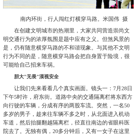
南内环街，行人闯红灯横穿马路。米国伟 摄
在创建文明城市的热潮里，大家共同营造崇尚文
明交通行为的浓厚氛围是题中应有之义。但煞风景的
是，仍有随意横穿马路的不和谐现象。与其他不文明
行为不同的是，随意横穿马路会把自身置于险境，很
可能给自己招来车祸。
胆大"无畏"漠视安全
让我们先来看看几个真实画面。镜头一：7月28日
下午5时许，府东街。道路中央的交通隔离栏将东西方
向行驶的车辆，分成有序的两股车流。突然，一名50
多岁的男子，趁来往车辆不多之时，从北面进入机动
车道，然后抬腿翻越隔离栏，径直往南边的省眼科医
院去了。无独有偶，20多分钟后，又有一女子在这里