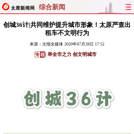
综合新闻
首页
聚焦
太原
山西
创城36计|共同维护提升城市形象！太原严查出
租车不文明行为
经济
关注
文明
出行
来源：
太报全媒体
2020年07月28日 17:52
纵横
曝光
综合
专题
举全市之力 创文明城市
旅游
理财
政务
教育
看天下
晋月读
最太原
网罗民生
太原日报
太原晚报
热评
社区