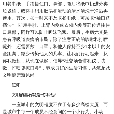
用餐巾纸、手绢捂住口、鼻部，随后将纸巾扔进分类
垃圾桶，或将手绢用肥皂和流动的清水清洗干净后再
使用。其次，如一时来不及取餐巾纸，可采取“袖口遮
挡法”，即用手肘、上臂内侧或衣领内侧等部位遮掩住
口鼻部，同样可以防止唾沫飞溅。最后，生病尤其是
患有呼吸道疾病的市民，除了注意正确的咳嗽和打喷
嚏外，还需要戴上口罩，和他人保持至少1米以上的安
全距离，减少传染他人的几率。让我们行动起来，从
你我做起，从现在做起，倡导“社交场合讲礼仪，咳
嗽、打喷嚏掩口鼻”，养成良好的生活习惯，共筑龙城
文明健康新风尚。
短评
文明的基石就是“你我他”
一座城市的文明程度不在于有多少高楼大厦，而
是城市中每一个成员不经意间的一个小行为、小动