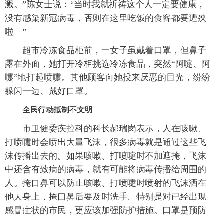
溅。”陈女士说：“当时我就祈祷这个人一定要健康，
没有感染新冠病毒，否则在这里吃饭的食客都要遭殃
啦！”
超市冷冻食品柜前，一女子虽戴着口罩，但鼻子
露在外面，她打开冷柜挑选冷冻食品，突然“阿嚏、阿
嚏”地打起喷嚏。其他顾客向她投来厌恶的目光，纷纷
躲闪一边、戴好口罩。
全民行动抵制不文明
市卫健委疾控科的科长郝瑞岗表示，人在咳嗽、
打喷嚏时会喷出大量飞沫，很多病毒就是通过这些飞
沫传播出去的。如果咳嗽、打喷嚏时不加遮掩，飞沫
中还含有致病的病毒，就有可能将病毒传播给周围的
人。掩口鼻可以防止咳嗽、打喷嚏时喷射的飞沫洒在
他人身上，掩口鼻后要及时洗手。特别是对已经出现
感冒症状的市民，更应该加强防护措施。口罩是预防