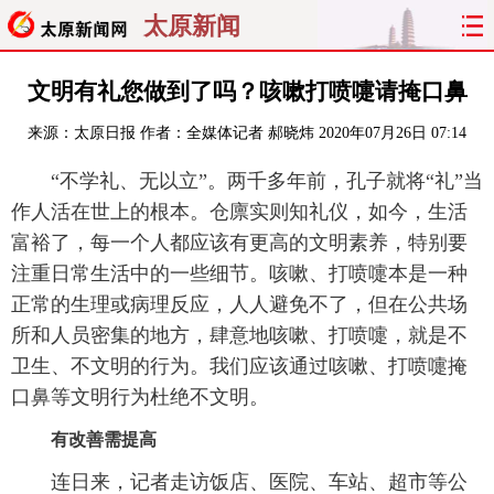
太原新闻
首页
聚焦
太原
山西
文明有礼您做到了吗？咳嗽打喷嚏请掩口鼻
来源：
太原日报
作者：全媒体记者 郝晓炜
2020年07月26日 07:14
经济
关注
文明
出行
“不学礼、无以立”。两千多年前，孔子就将“礼”当
纵横
曝光
综合
专题
作人活在世上的根本。仓廪实则知礼仪，如今，生活
富裕了，每一个人都应该有更高的文明素养，特别要
旅游
理财
政务
教育
注重日常生活中的一些细节。咳嗽、打喷嚏本是一种
正常的生理或病理反应，人人避免不了，但在公共场
看天下
晋月读
最太原
网罗民生
所和人员密集的地方，肆意地咳嗽、打喷嚏，就是不
太原日报
太原晚报
热评
社区
卫生、不文明的行为。我们应该通过咳嗽、打喷嚏掩
口鼻等文明行为杜绝不文明。
有改善需提高
连日来，记者走访饭店、医院、车站、超市等公