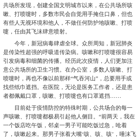
共场所发现，创建全国文明城市以来，在公共场所咳
嗽、打喷嚏时，多数市民会自觉用手掩住口鼻，但也
有些人无视环境和他人，不做任何防护地咳嗽、打喷
嚏，任由其飞沫肆意喷射。
今年，新冠病毒肆虐全球。众所周知，新冠肺炎
是传染性超强的呼吸道传染病。咳嗽和打喷嚏很容易
引发病毒和细菌的传播。经历此次疫情，人们更加注
意公共场所的卫生习惯。在办公室，多数人咳嗽、打
喷嚏时，再也不像以前那样“气吞河山”，总要用手或
找些纸巾遮挡。在医院，无论是医务工作者，还是患
者都佩戴口罩，咳嗽、打喷嚏也有口罩遮挡……
目前处于疫情防控的特殊时期，公共场合的每一
声咳嗽、打喷嚏都极易引起他人侧目。“前两天，我在
一个饭店吃午饭，邻桌一男子可能吃饭过急，呛着
了，咳嗽起来。那男子张着大嘴‘咳、咳、咳’，唾沫飞