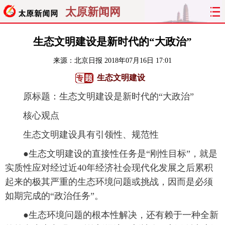
太原新闻网
首页
聚焦
太原
山西
生态文明建设是新时代的“大政治”
来源：
北京日报
2018年07月16日 17:01
经济
关注
文明
出行
生态文明建设
纵横
曝光
综合
专题
原标题：生态文明建设是新时代的“大政治”
旅游
理财
政务
教育
核心观点
生态文明建设具有引领性、规范性
看天下
晋月读
最太原
网罗民生
●生态文明建设的直接性任务是“刚性目标”，就是
太原日报
太原晚报
热评
社区
实质性应对经过近40年经济社会现代化发展之后累积
起来的极其严重的生态环境问题或挑战，因而是必须
如期完成的“政治任务”。
●生态环境问题的根本性解决，还有赖于一种全新