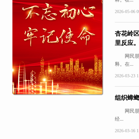
2026-05-06 0
杏花岭
里反应
网民朋友
释。在...
2026-03-23 1
组织蟑
网民朋友
经...
2026-03-16 1